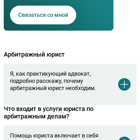
Связаться со мной
Арбитражный юрист
Я, как практикующий адвокат,
подробно расскажу, почему
арбитражный юрист необходим.
Что входит в услуги юриста по
Вы увидите, что опытный специалист может
арбитражным делам?
присоединиться к разбирательству на
любом этапе. И даже самые безнадёжные с
виду случаи могут иметь благоприятный для
Помощь юриста включает в себя
доверителя исход дела.