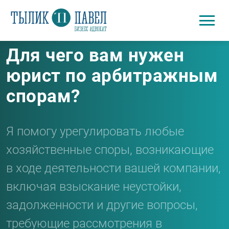
Перейти к основному содержанию
Поиск
Адвокат в сфере бизне
Войти
Для чего вам нужен
юрист по арбитражным
спорам?
Я помогу урегулировать любые
хозяйственные споры, возникающие
в ходе деятельности вашей компании,
включая взыскание неустойки,
задолженности и другие вопросы,
требующие рассмотрения в