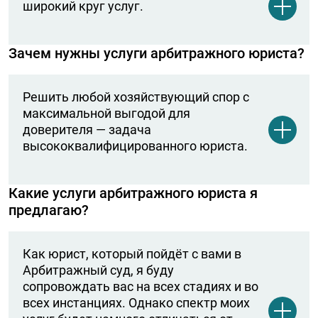
широкий круг услуг.
Зачем нужны услуги арбитражного юриста?
Юридическая консультация
В ходе личной консультации я разъясняю все
тонкости дела, предложу возможные пути
Решить любой хозяйствующий спор с
решения проблемы. Проведу анализ
максимальной выгодой для
имеющихся у вас документов. При
доверителя — задача
необходимости организую проведение
высококвалифицированного юриста.
необходимых экспертиз, получу и
проанализирую их результат.
Какие услуги арбитражного юриста я
К сфере деятельности арбитражного юриста
Проверка оппонента
предлагаю?
относятся возникающие у компаний в ходе
Я соберу полную информацию о вашем
их деятельности экономические споры. В
оппоненте. Как адвокат, я могу направить
частности, это споры в результате
запросы в соответствующие органы и
Как юрист, который пойдёт с вами в
невыполнения одной из сторон своих
учреждения.
Арбитражный суд, я буду
обязательств по договору или по вопросу
сопровождать вас на всех стадиях и во
Подготовка доказательной базы
признания договоров недействительными,
всех инстанциях. Однако спектр моих
Собираются все необходимые
их изменения или расторжения (а иногда