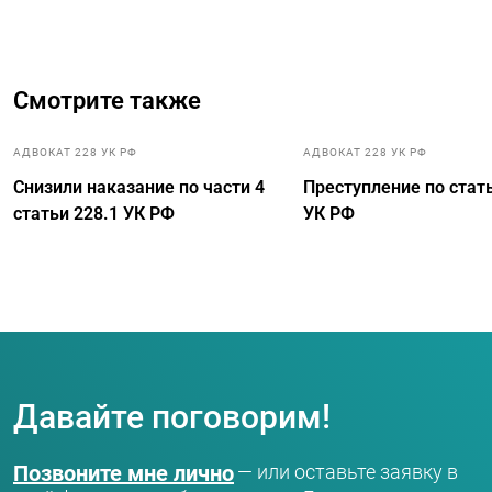
Смотрите также
АДВОКАТ 228 УК РФ
АДВОКАТ 228 УК РФ
Снизили наказание по части 4
Преступление по стать
статьи 228.1 УК РФ
УК РФ
Давайте поговорим!
Позвоните мне лично
— или оставьте заявку в
+7 (916) 972-73-99